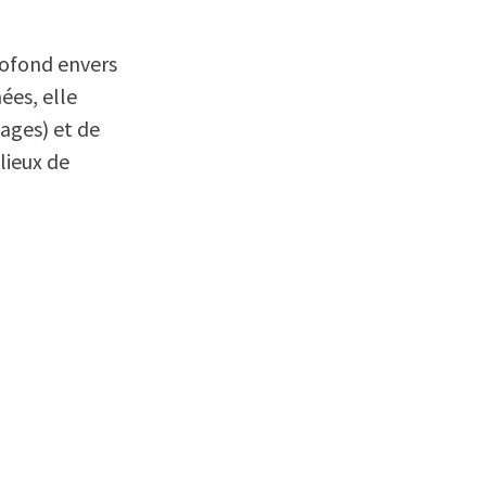
rofond envers
ées, elle
lages) et de
lieux de