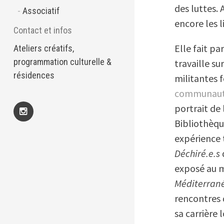
des luttes. 
Associatif
encore les 
Contact et infos
Elle fait p
Ateliers créatifs,
programmation culturelle &
travaille s
résidences
militantes 
communaut
portrait de 
Bibliothèqu
Insta
expérience t
Déchiré.e.s
exposé au m
Méditerran
rencontres d
sa carrière 