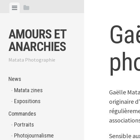
Skip
View
View
to
menu
sidebar
content
Gaë
AMOURS ET
ANARCHIES
ph
Matata Photographie
News
Matata zines
Gaëlle Mata
originaire d
Expositions
régulièrem
Commandes
association
Portraits
Sensible au
Photojournalisme