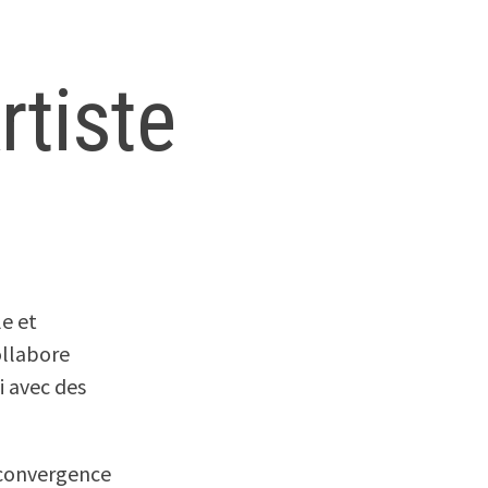
rtiste
e et
ollabore
si avec des
a convergence