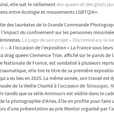
Ainsi, elle suit le ralliement
des queers et des gilets ja
liens entre écologie et mouvements LGBTQIA+.
artie des lauréates de la Grande Commande Photograp
ur l’impact du confinement sur les personnes minorisée
féministes.
La page de son projet « Discriminé.e.s: le be
é »
. A l’occasion de l’exposition « La France sous leurs
la drag queen Clemence Trüe, affiché sur le parvis de l
e Nationale de France, est vandalisé à plusieurs repris
raumatique, elle tire le titre de sa première expositi
qui a eu lieu en 2025. La même année, son travail est
usée de la Vieille Charité à l’occasion de
Tatouages. Hi
ée
tandis que sa série
Amimours
est visible dans le cad
e la photographie d’Arles. Elle en profite pour faire 
lors d’une présentation au prix Mentor organisé par l’