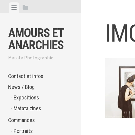
Skip
View
View
to
menu
sidebar
content
IM
AMOURS ET
ANARCHIES
Matata Photographie
Contact et infos
News / Blog
Expositions
Matata zines
Commandes
Portraits