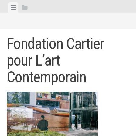
Skip
View
View
to
menu
sidebar
content
Fondation Cartier
pour L’art
Contemporain