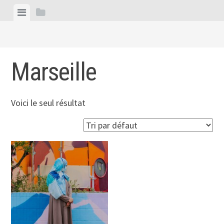
Skip
View
View
to
menu
sidebar
content
Marseille
Voici le seul résultat