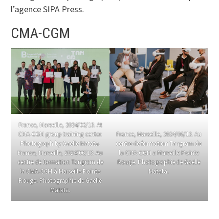
l’agence SIPA Press.
CMA-CGM
France, Marseille, 2024/06/13. At
CMA-CGM group training center.
France, Marseille, 2024/06/13. Au
Photograph by Gaelle Matata.
centre de formation Tangram de
France, Marseille, 2024/06/13. Au
la CMA-CGM a Marseille Pointe
centre de formation Tangram de
Rouge. Photographie de Gaelle
la CMA-CGM à Marseille Pointe
Matata.
Rouge. Photographie de Gaelle
Matata.