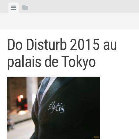
Skip
View
View
to
menu
sidebar
content
Do Disturb 2015 au
palais de Tokyo