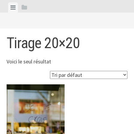
Skip
View
View
to
menu
sidebar
content
Tirage 20×20
Voici le seul résultat