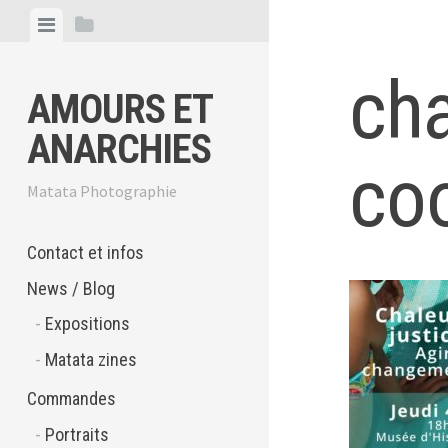
Skip
View
View
to
menu
sidebar
content
cha
AMOURS ET
ANARCHIES
coo
Matata Photographie
Contact et infos
News / Blog
Expositions
Matata zines
Commandes
Portraits