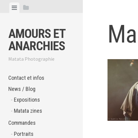
Skip
View
View
to
menu
sidebar
content
Ma
AMOURS ET
ANARCHIES
Matata Photographie
Contact et infos
News / Blog
Expositions
Matata zines
Commandes
Portraits