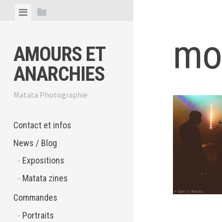
Skip
View
View
to
menu
sidebar
content
mo
AMOURS ET
ANARCHIES
Matata Photographie
Contact et infos
News / Blog
Expositions
Matata zines
Commandes
Portraits