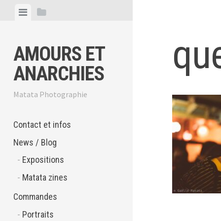
Skip
View
View
to
menu
sidebar
content
qu
AMOURS ET
ANARCHIES
Matata Photographie
Contact et infos
News / Blog
Expositions
Matata zines
Commandes
Portraits