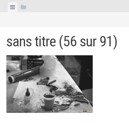
Skip
View
View
to
menu
sidebar
content
sans titre (56 sur 91)