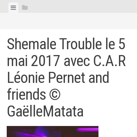
Skip
View
View
to
menu
sidebar
content
Shemale Trouble le 5
mai 2017 avec C.A.R
Léonie Pernet and
friends ©
GaëlleMatata