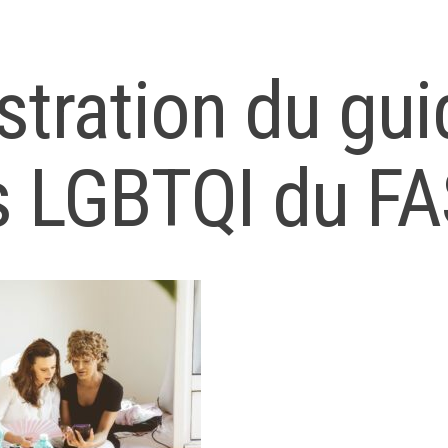
ustration du gu
s LGBTQI du F