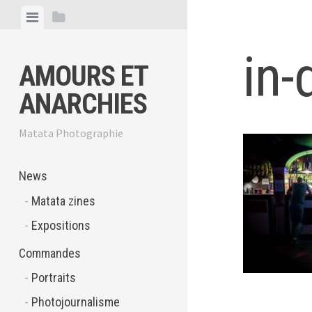
Skip
View
View
to
menu
sidebar
content
in-
AMOURS ET
ANARCHIES
Matata Photographie
News
Matata zines
Expositions
Commandes
Portraits
Photojournalisme