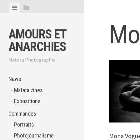
Skip
View
View
to
menu
sidebar
content
Mo
AMOURS ET
ANARCHIES
Matata Photographie
News
Matata zines
Expositions
Commandes
Portraits
Mona Vogue
Photojournalisme