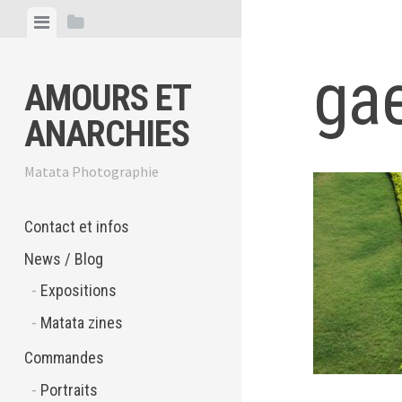
Skip
View
View
to
menu
sidebar
content
gae
AMOURS ET
ANARCHIES
Matata Photographie
Contact et infos
News / Blog
Expositions
Matata zines
Commandes
Portraits