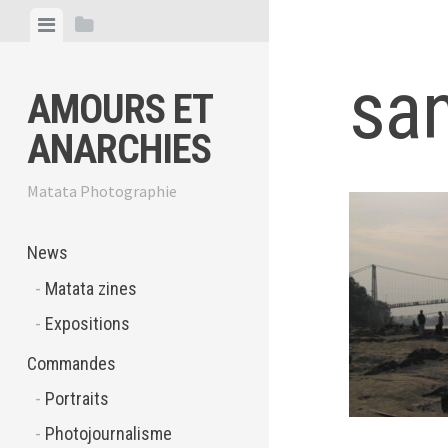
Skip
View
View
to
menu
sidebar
content
san
AMOURS ET
ANARCHIES
Matata Photographie
News
Matata zines
Expositions
Commandes
Portraits
Photojournalisme