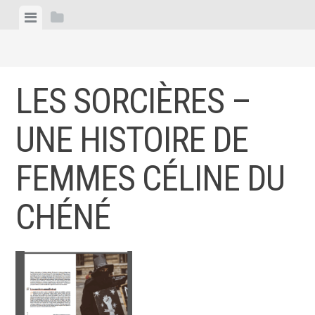
Skip
View
View
to
menu
sidebar
content
LES SORCIÈRES –
UNE HISTOIRE DE
FEMMES CÉLINE DU
CHÉNÉ