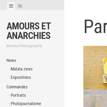
Skip
View
View
to
menu
sidebar
content
Par
AMOURS ET
ANARCHIES
Matata Photographie
News
Matata zines
Expositions
Commandes
Portraits
Photojournalisme