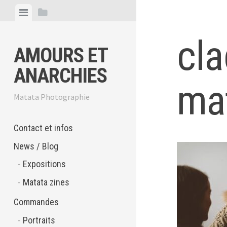
Skip
View
View
to
menu
sidebar
content
cla
AMOURS ET
ANARCHIES
ma
Matata Photographie
Contact et infos
News / Blog
Expositions
Matata zines
Commandes
Portraits