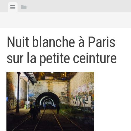
Skip
View
View
to
menu
sidebar
content
Nuit blanche à Paris
sur la petite ceinture