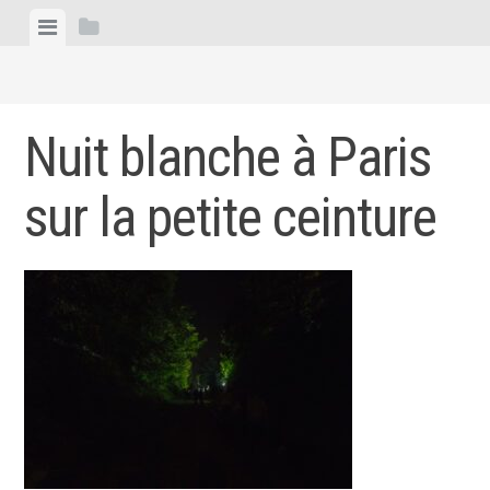
Skip
View
View
to
menu
sidebar
content
Nuit blanche à Paris
sur la petite ceinture