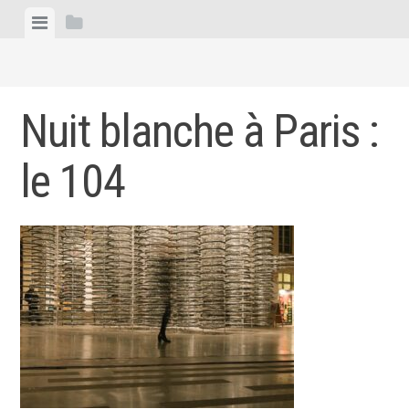
Skip
View
View
to
menu
sidebar
content
Nuit blanche à Paris :
le 104