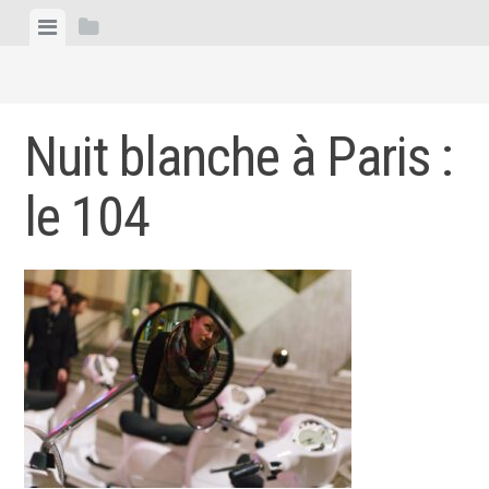
Skip
View
View
to
menu
sidebar
content
Nuit blanche à Paris :
le 104