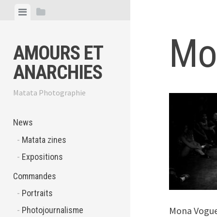
Skip
View
View
to
menu
sidebar
content
Mo
AMOURS ET
ANARCHIES
Matata Photographie
News
Matata zines
Expositions
Commandes
Portraits
Mona Vogue
Photojournalisme