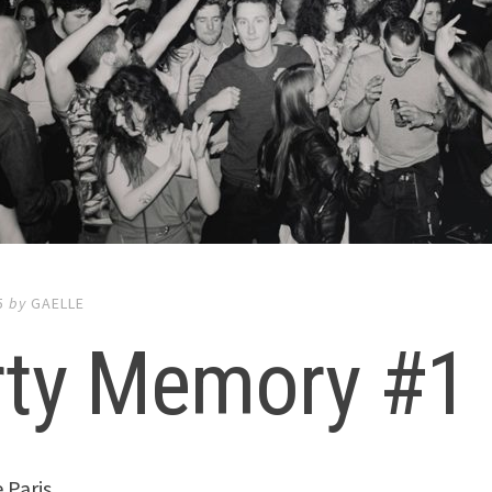
5
by
GAELLE
rty Memory #1
 Paris.