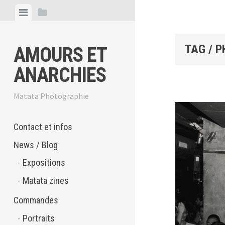
Skip
View
View
to
menu
sidebar
content
TAG / 
AMOURS ET
ANARCHIES
Matata Photographie
Contact et infos
News / Blog
Expositions
Matata zines
Commandes
Portraits