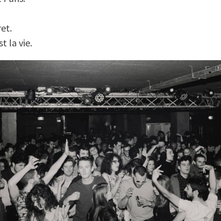
et.
t la vie.