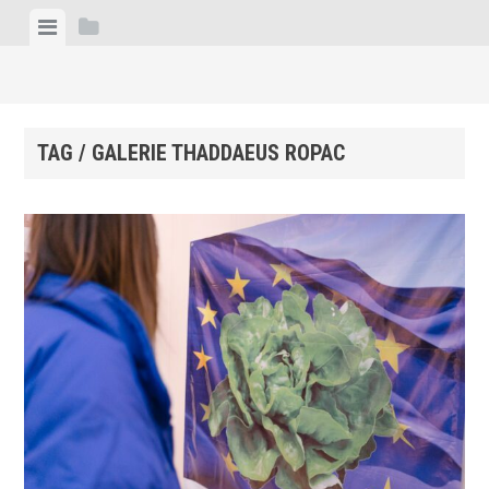
Skip
View
View
to
menu
sidebar
content
TAG / GALERIE THADDAEUS ROPAC