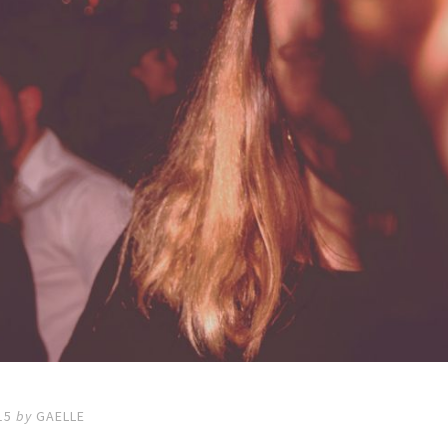
15
by
GAELLE