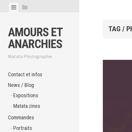
Skip
View
View
to
menu
sidebar
content
TAG / P
AMOURS ET
ANARCHIES
Matata Photographie
Contact et infos
News / Blog
Expositions
Matata zines
Commandes
Portraits