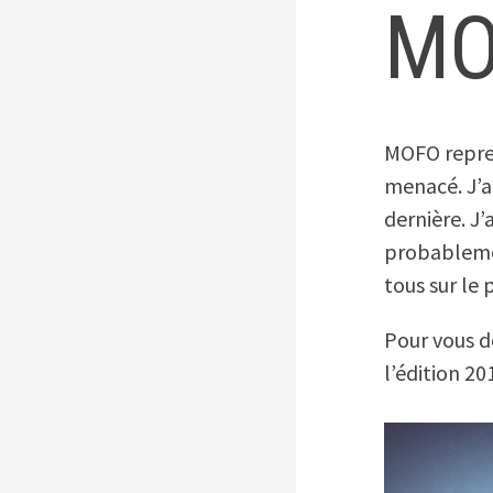
MO
MOFO repren
menacé. J’a
dernière. J’
probablemen
tous sur le
Pour vous do
l’édition 201