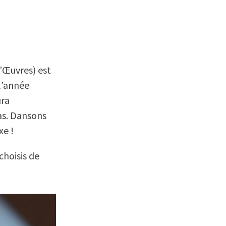
’Œuvres) est
l’année
ura
ras. Dansons
xe !
choisis de