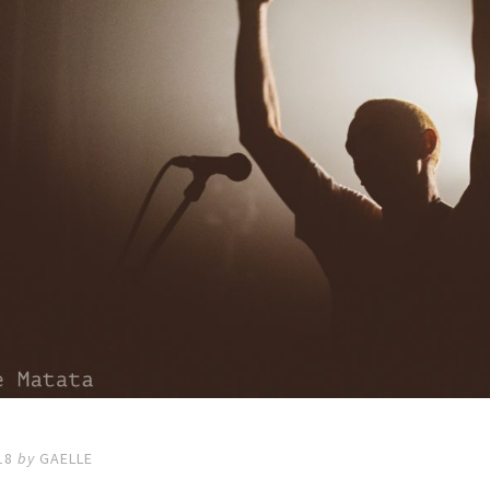
18
by
GAELLE