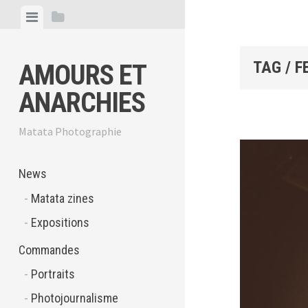
Skip
View
View
to
menu
sidebar
content
TAG / F
AMOURS ET
ANARCHIES
Matata Photographie
News
Matata zines
Expositions
Commandes
Portraits
Photojournalisme