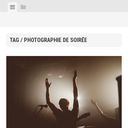
Skip
View
View
to
menu
sidebar
content
TAG / PHOTOGRAPHIE DE SOIRÉE