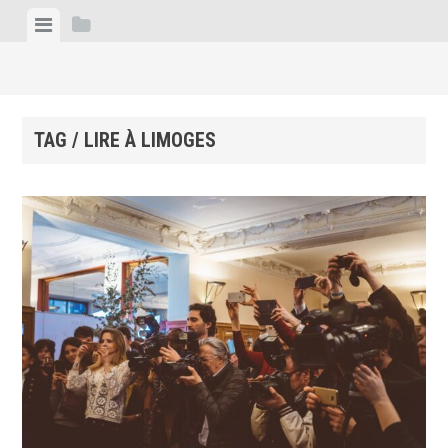
Skip
View
View
to
menu
sidebar
content
TAG / LIRE À LIMOGES