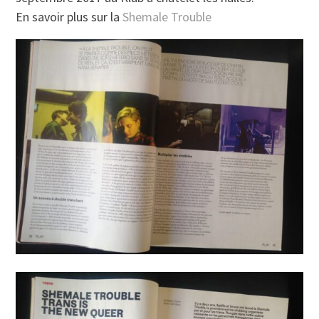
En savoir plus sur la
Shemale Trouble